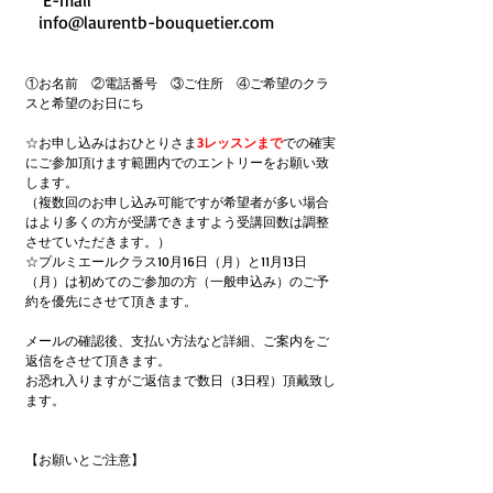
info@laurentb-bouquetier.com
①お名前　②電話番号　③ご住所　④ご希望のクラ
スと希望のお日にち
☆お申し込みはおひとりさま
3レッスンまで
での確実
にご参加頂けます範囲内でのエントリーをお願い致
します。
（複数回のお申し込み可能ですが希望者が多い場合
はより多くの方が受講できますよう受講回数は調整
させていただきます。）　
☆プルミエールクラス10月16日（月）と11月13日
（月）は初めてのご参加の方（一般申込み）のご予
約を優先にさせて頂きます。
メールの確認後、支払い方法など詳細、ご案内をご
返信をさせて頂きます。
お恐れ入りますがご返信まで数日（3日程）頂戴致し
ます。
【お願いとご注意】