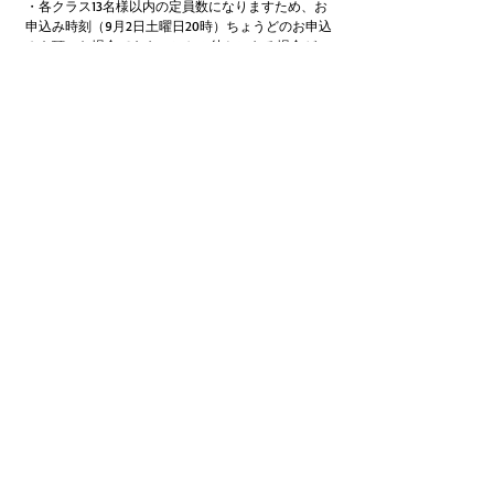
・各クラス13名様以内の定員数になりますため、お
申込み時刻（9月2日土曜日20時）ちょうどのお申込
みを頂いた場合でもキャンセル待ちになる場合がご
ざいます。ご了承のうえお申込みをお願い致しま
す。
・複数のクラスをお申込みされて後日、キャンセル
をされる方もおられますが確実に調整が可能な日
程、クラスのみのエントリーをお願い致します。
　または、1回のみのご参加をご希望などの場合は第
2希望、第3希望などご明記下さい。
　ご希望の受講回数のみご案内をさせて頂きます。
・それぞれお申込み開始時間20時前のエントリーは
翌日扱いとなりますのでご注意下さい。
どうぞ宜しくお願い致します。